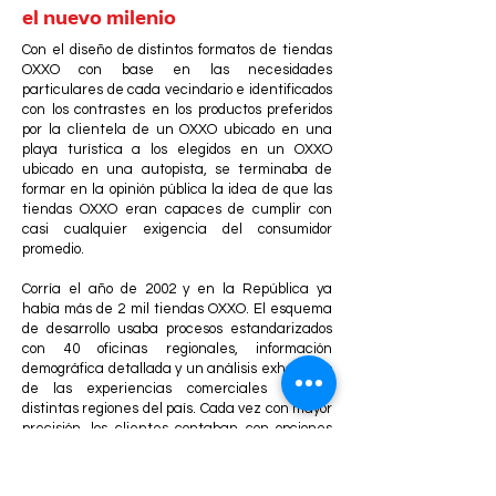
el nuevo milenio
Con el diseño de distintos formatos de tiendas
OXXO con base en las necesidades
particulares de cada vecindario e identificados
con los contrastes en los productos preferidos
por la clientela de un OXXO ubicado en una
playa turística a los elegidos en un OXXO
ubicado en una autopista, se terminaba de
formar en la opinión pública la idea de que las
tiendas OXXO eran capaces de cumplir con
casi cualquier exigencia del consumidor
promedio.
Corría el año de 2002 y en la República ya
había más de 2 mil tiendas OXXO. El esquema
de desarrollo usaba procesos estandarizados
con 40 oficinas regionales, información
demográfica detallada y un análisis exhaustivo
de las experiencias comerciales en las
distintas regiones del país. Cada vez con mayor
precisión, los clientes contaban con opciones
de compra adecuadas a sus hábitos de
consumo, nivel económico y forma de
transporte. Aquel año se instituyó también el