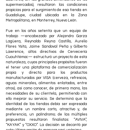
supermercados), resultaron las condiciones
propicias para el surgimiento de esa tienda en
Guadalupe, ciudad ubicada en la Zona
Metropolitana, en Monterrey, Nuevo León.
Fue en los años setenta que un equipo de
trabajo —encabezado por Alejandro Garza
Lagüera, Reynaldo Reyna Castillo, Aurelio
Flores Ysita, Jaime Sandoval Peña y Gilberto
Lawrence, altos directivos de Cervecería
Cuauhtémoc— estructuró un proyecto de esta
naturaleza, cuyos principales propósitos fueron
el tener una plataforma de comercialización
propia y directa para los productos
manufacturados por VISA (cerveza, refrescos,
aguas minerales, alimentos enlatados, entre
otros), así como conocer, de primera mano, las
necesidades de su clientela, permitiendo con
ello mejorar su servicio. Se determinó que la
identidad de las tiendas debía ser expresada
mediante un nombre corto, atractivo y, de
preferencia, un palíndromo; de las múltiples
propuestas resultaron finalistas: “AVIVA”,
“KAYAK” y “OXXO”. La decisión se decantó por