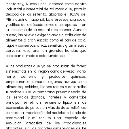
Monterrey, Nuevo León, destacó como centro
industrial y comercial de tal modo que, para la
década de los setenta, absorbió el 10.5% del
PIB industrial nacional. La efervescencia social
y política de la década parecía no repercutir en
la economía de la capital neoleonesa. Aunado
a esto, las nuevas exigencias de distribución de
alimentos a gran escala como el pan de caja,
jugos y conservas, arroz, semillas y gramíneas o
cerveza, resultaron en grandes tiendas que
copiaban el modelo estadunidense.
A los productos que ya se producían de forma
sistemática en la región como cerveza, vidrio,
fierro, cemento y productos químicos,
empezaron a sumarse algunos nuevos como
alimentos, bebidas, bienes raíces y desarrollos
turísticos.3 De la temprana preeminencia de
los servicios (bancos, hoteles y comercios
principalmente), un fenómeno típico en las
economías de países en vías de desarrollo4; así
como de la importación del modelo de tienda de
proximidad (que resultó una especie de
evolución atractiva de los tradicionales
abarrotes, sin las grandes dimensiones de los