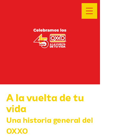
A la vuelta de tu
vida
Una historia general
del
OXXO