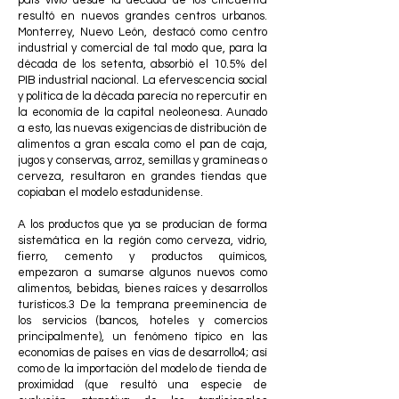
país vivió desde la década de los cincuenta
resultó en nuevos grandes centros urbanos.
Monterrey, Nuevo León, destacó como centro
industrial y comercial de tal modo que, para la
década de los setenta, absorbió el 10.5% del
PIB industrial nacional. La efervescencia social
y política de la década parecía no repercutir en
la economía de la capital neoleonesa. Aunado
a esto, las nuevas exigencias de distribución de
alimentos a gran escala como el pan de caja,
jugos y conservas, arroz, semillas y gramíneas o
cerveza, resultaron en grandes tiendas que
copiaban el modelo estadunidense.
A los productos que ya se producían de forma
sistemática en la región como cerveza, vidrio,
fierro, cemento y productos químicos,
empezaron a sumarse algunos nuevos como
alimentos, bebidas, bienes raíces y desarrollos
turísticos.3 De la temprana preeminencia de
los servicios (bancos, hoteles y comercios
principalmente), un fenómeno típico en las
economías de países en vías de desarrollo4; así
como de la importación del modelo de tienda de
proximidad (que resultó una especie de