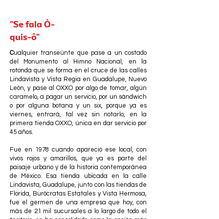
"Se fala Ó-
quis-ô"
C
ualquier transeúnte que pase a un costado
del Monumento al Himno Nacional, en la
rotonda que se forma en el cruce de las calles
Lindavista y Vista Regia en Guadalupe, Nuevo
León, y pase al OXXO por algo de tomar, algún
caramelo, a pagar un servicio, por un sándwich
o por alguna botana y un six, porque ya es
viernes, entrará, tal vez sin notarlo, en la
primera tienda OXXO, única en dar servicio por
45 años.
Fue en 1978 cuando apareció ese local, con
vivos rojos y amarillos, que ya es parte del
paisaje urbano y de la historia contemporánea
de México. Esa tienda ubicada en la calle
Lindavista, Guadalupe, junto con las tiendas de
Florida, Burócratas Estatales y Vista Hermosa,
fue el germen de una empresa que hoy, con
más de 21 mil sucursales a lo largo de todo el