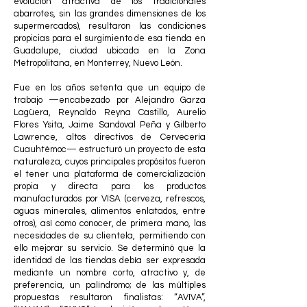
evolución atractiva de los tradicionales
abarrotes, sin las grandes dimensiones de los
supermercados), resultaron las condiciones
propicias para el surgimiento de esa tienda en
Guadalupe, ciudad ubicada en la Zona
Metropolitana, en Monterrey, Nuevo León.
Fue en los años setenta que un equipo de
trabajo —encabezado por Alejandro Garza
Lagüera, Reynaldo Reyna Castillo, Aurelio
Flores Ysita, Jaime Sandoval Peña y Gilberto
Lawrence, altos directivos de Cervecería
Cuauhtémoc— estructuró un proyecto de esta
naturaleza, cuyos principales propósitos fueron
el tener una plataforma de comercialización
propia y directa para los productos
manufacturados por VISA (cerveza, refrescos,
aguas minerales, alimentos enlatados, entre
otros), así como conocer, de primera mano, las
necesidades de su clientela, permitiendo con
ello mejorar su servicio. Se determinó que la
identidad de las tiendas debía ser expresada
mediante un nombre corto, atractivo y, de
preferencia, un palíndromo; de las múltiples
propuestas resultaron finalistas: “AVIVA”,