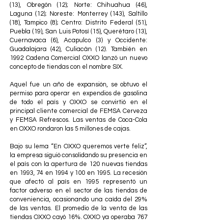
(13), Obregón (12); Norte: Chihuahua (46),
Laguna (12); Noreste: Monterrey (143), Saltillo
(18), Tampico (8); Centro: Distrito Federal (51),
Puebla (19), San Luis Potosí (15), Querétaro (13),
Cuernavaca (6), Acapulco (3) y Occidente:
Guadalajara (42), Culiacán (12). También en
1992 Cadena Comercial OXXO lanzó un nuevo
concepto de tiendas con el nombre SIX.
Aquel fue un año de expansión, se obtuvo el
permiso para operar en expendios de gasolina
de todo el país y OXXO se convirtió en el
principal cliente comercial de FEMSA Cerveza
y FEMSA Refrescos. Las ventas de Coca-Cola
en OXXO rondaron las 5 millones de cajas.
Bajo su lema “En OXXO queremos verte feliz”,
la empresa siguió consolidando su presencia en
el país con la apertura de 120 nuevas tiendas
en 1993, 74 en 1994 y 100 en 1995. La recesión
que afectó al país en 1995 representó un
factor adverso en el sector de las tiendas de
conveniencia, ocasionando una caída del 29%
de las ventas. El promedio de la venta de las
tiendas OXXO cayó 16%. OXXO ya operaba 767